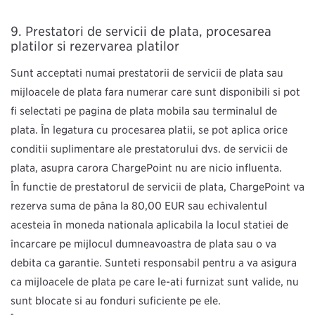
Prestatori de servicii de plată, procesarea
plăților şi rezervarea plăților
Sunt acceptați numai prestatorii de servicii de plată sau
mijloacele de plată fără numerar care sunt disponibili şi pot
fi selectați pe pagina de plată mobilă sau terminalul de
plată. În legătură cu procesarea plății, se pot aplica orice
condiții suplimentare ale prestatorului dvs. de servicii de
plată, asupra cărora ChargePoint nu are nicio influență.
În funcție de prestatorul de servicii de plată, ChargePoint va
rezerva suma de până la 80,00 EUR sau echivalentul
acesteia în moneda națională aplicabilă la locul stației de
încărcare pe mijlocul dumneavoastră de plată sau o va
debita ca garanție. Sunteți responsabil pentru a vă asigura
că mijloacele de plată pe care le-ați furnizat sunt valide, nu
sunt blocate și au fonduri suficiente pe ele.