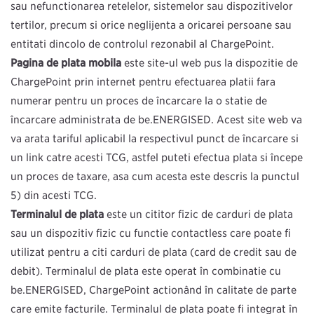
sau nefuncționarea rețelelor, sistemelor sau dispozitivelor
terților, precum și orice neglijență a oricărei persoane sau
entități dincolo de controlul rezonabil al ChargePoint.
Pagina de plată mobilă
este site-ul web pus la dispoziție de
ChargePoint prin internet pentru efectuarea plăţii fără
numerar pentru un proces de încărcare la o stație de
încărcare administrată de be.ENERGISED. Acest site web vă
va arăta tariful aplicabil la respectivul punct de încărcare și
un link către acești TCG, astfel puteți efectua plata și începe
un proces de taxare, așa cum acesta este descris la punctul
5) din acești TCG.
Terminalul de plată
este un cititor fizic de carduri de plată
sau un dispozitiv fizic cu funcție contactless care poate fi
utilizat pentru a citi carduri de plată (card de credit sau de
debit). Terminalul de plată este operat în combinație cu
be.ENERGISED, ChargePoint acționând în calitate de parte
care emite facturile. Terminalul de plată poate fi integrat în