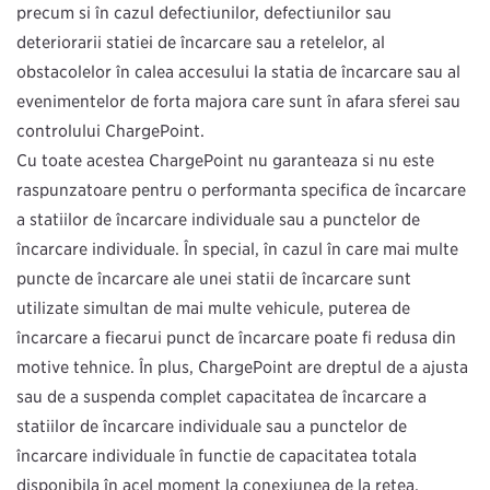
precum și în cazul defecțiunilor, defecțiunilor sau
deteriorării stației de încărcare sau a rețelelor, al
obstacolelor în calea accesului la stația de încărcare sau al
evenimentelor de forță majoră care sunt în afara sferei sau
controlului ChargePoint.
Cu toate acestea ChargePoint nu garantează și nu este
răspunzătoare pentru o performanță specifică de încărcare
a stațiilor de încărcare individuale sau a punctelor de
încărcare individuale. În special, în cazul în care mai multe
puncte de încărcare ale unei stații de încărcare sunt
utilizate simultan de mai multe vehicule, puterea de
încărcare a fiecărui punct de încărcare poate fi redusă din
motive tehnice. În plus, ChargePoint are dreptul de a ajusta
sau de a suspenda complet capacitatea de încărcare a
stațiilor de încărcare individuale sau a punctelor de
încărcare individuale în funcție de capacitatea totală
disponibilă în acel moment la conexiunea de la rețea.