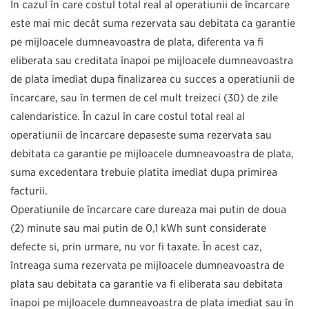
În cazul în care costul total real al operațiunii de încărcare
este mai mic decât suma rezervată sau debitată ca garanție
pe mijloacele dumneavoastră de plată, diferența va fi
eliberată sau creditată înapoi pe mijloacele dumneavoastră
de plată imediat după finalizarea cu succes a operațiunii de
încărcare, sau în termen de cel mult treizeci (30) de zile
calendaristice. În cazul în care costul total real al
operațiunii de încărcare depășește suma rezervată sau
debitată ca garanție pe mijloacele dumneavoastră de plată,
suma excedentară trebuie plătită imediat după primirea
facturii.
Operațiunile de încărcare care durează mai puțin de două
(2) minute sau mai puțin de 0,1 kWh sunt considerate
defecte și, prin urmare, nu vor fi taxate. În acest caz,
întreaga sumă rezervată pe mijloacele dumneavoastră de
plată sau debitată ca garanție va fi eliberată sau debitată
înapoi pe mijloacele dumneavoastră de plată imediat sau în