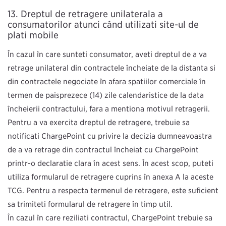
Dreptul de retragere unilaterală a
consumatorilor atunci când utilizați site-ul de
plăți mobile
În cazul în care sunteți consumator, aveți dreptul de a vă
retrage unilateral din contractele încheiate de la distanță și
din contractele negociate în afara spațiilor comerciale în
termen de paisprezece (14) zile calendaristice de la data
încheierii contractului, fără a menționa motivul retragerii.
Pentru a vă exercita dreptul de retragere, trebuie să
notificați ChargePoint cu privire la decizia dumneavoastră
de a vă retrage din contractul încheiat cu ChargePoint
printr-o declarație clară în acest sens. În acest scop, puteți
utiliza formularul de retragere cuprins în anexa A la aceste
TCG. Pentru a respecta termenul de retragere, este suficient
să trimiteți formularul de retragere în timp util.
În cazul în care reziliați contractul, ChargePoint trebuie să