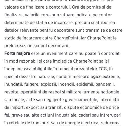
valoare de finalizare a contorului. Ora de pornire şi de
finalizare, valorile corespunzătoare indicate pe contor
determinate de stația de încărcare, precum şi atribuirea
datelor relevante pentru decontare sunt transmise de către
stația de încărcare către ChargePoint, iar ChargePoint le
prelucrează în scopul decontării.
Forța majoră
este un eveniment care nu poate fi controlat
în mod rezonabil și care împiedică ChargePoint să își
îndeplinească obligațiile în temeiul prezentelor TCG, în
special dezastre naturale, condiții meteorologice extreme,
inundații, fulgere, explozii, incendii, epidemii, pandemii,
revolte, operațiuni de război și militare, urgențe naționale
sau locale, acte sau neglijențe guvernamentale, interdicții
de import, export sau tranzit, dispute economice de orice
fel, greve sau alte acțiuni industriale, căderi sau întreruperi
în rețelele de transport sau de energie electrică, reducerea