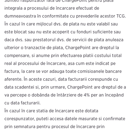
Sunteți răspunzător față de ChargePoint pentru plata
integrală a procesului de încărcare efectuat de
dumneavoastră în conformitate cu prevederile acestor TCG.
În cazul în care mijlocul dvs. de plată nu este valabil sau
este blocat sau nu este acoperit cu fonduri suficiente sau
dacă dvs. sau prestatorul dvs. de servicii de plată anulează
ulterior o tranzacție de plată, ChargePoint are dreptul la
compensare, şi anume prin efectuarea plăţii costului total
real al procesului de încărcare, așa cum este indicat pe
factură, la care se vor adăuga toate comisioanele bancare
aferente. În aceste cazuri, data facturării corespunde cu
data scadenței și, prin urmare, ChargePoint are dreptul de a
vă percepe o dobândă de întârziere de 4% per an începând
cu data facturării.
În cazul în care stația de încărcare este dotată
corespunzător, puteți accesa datele măsurate şi confirmate
prin semnătură pentru procesul de încărcare prin