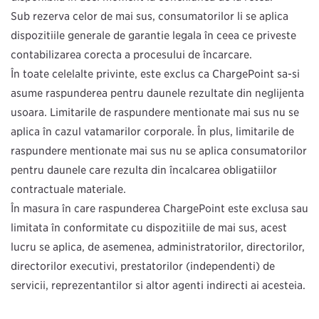
Sub rezerva celor de mai sus, consumatorilor li se aplică
dispozițiile generale de garanție legală în ceea ce privește
contabilizarea corectă a procesului de încărcare.
În toate celelalte privințe, este exclus ca ChargePoint să-şi
asume răspunderea pentru daunele rezultate din neglijență
ușoară. Limitările de răspundere menționate mai sus nu se
aplică în cazul vătămărilor corporale. În plus, limitările de
răspundere menționate mai sus nu se aplică consumatorilor
pentru daunele care rezultă din încălcarea obligațiilor
contractuale materiale.
În măsura în care răspunderea ChargePoint este exclusă sau
limitată în conformitate cu dispozițiile de mai sus, acest
lucru se aplică, de asemenea, administratorilor, directorilor,
directorilor executivi, prestatorilor (independenți) de
servicii, reprezentanților și altor agenți indirecţi ai acesteia.