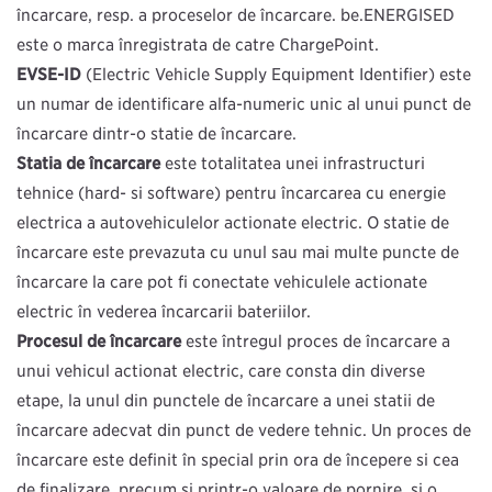
încărcare, resp. a proceselor de încărcare. be.ENERGISED
este o marcă înregistrată de către ChargePoint.
EVSE-ID
(Electric Vehicle Supply Equipment Identifier) este
un număr de identificare alfa-numeric unic al unui punct de
încărcare dintr-o stație de încărcare.
Stația de încărcare
este totalitatea unei infrastructuri
tehnice (hard- şi software) pentru încărcarea cu energie
electrică a autovehiculelor acționate electric. O stație de
încărcare este prevăzută cu unul sau mai multe puncte de
încărcare la care pot fi conectate vehiculele acționate
electric în vederea încărcării bateriilor.
Procesul de încărcare
este întregul proces de încărcare a
unui vehicul acționat electric, care constă din diverse
etape, la unul din punctele de încărcare a unei stații de
încărcare adecvat din punct de vedere tehnic. Un proces de
încărcare este definit în special prin ora de începere şi cea
de finalizare, precum şi printr-o valoare de pornire şi o