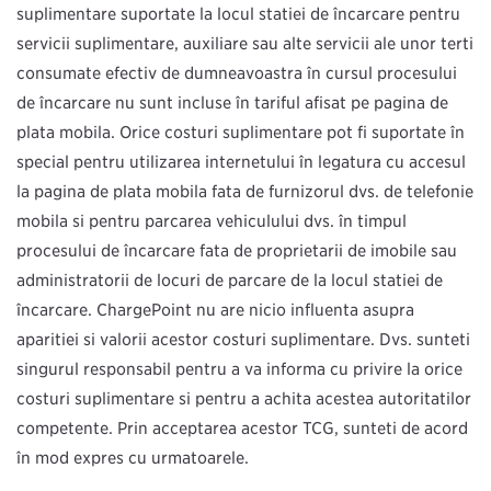
suplimentare suportate la locul stației de încărcare pentru
servicii suplimentare, auxiliare sau alte servicii ale unor terți
consumate efectiv de dumneavoastră în cursul procesului
de încărcare nu sunt incluse în tariful afișat pe pagina de
plată mobilă. Orice costuri suplimentare pot fi suportate în
special pentru utilizarea internetului în legătură cu accesul
la pagina de plată mobilă față de furnizorul dvs. de telefonie
mobilă și pentru parcarea vehiculului dvs. în timpul
procesului de încărcare față de proprietarii de imobile sau
administratorii de locuri de parcare de la locul stației de
încărcare. ChargePoint nu are nicio influență asupra
apariției și valorii acestor costuri suplimentare. Dvs. sunteți
singurul responsabil pentru a vă informa cu privire la orice
costuri suplimentare și pentru a achita acestea autorităţilor
competente. Prin acceptarea acestor TCG, sunteți de acord
în mod expres cu următoarele.