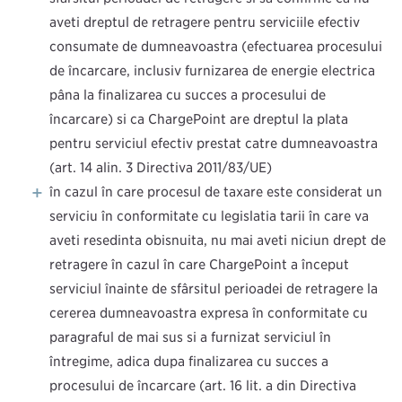
aveți dreptul de retragere pentru serviciile efectiv
consumate de dumneavoastră (efectuarea procesului
de încărcare, inclusiv furnizarea de energie electrică
până la finalizarea cu succes a procesului de
încărcare) și că ChargePoint are dreptul la plata
pentru serviciul efectiv prestat către dumneavoastră
(art. 14 alin. 3 Directiva 2011/83/UE)
în cazul în care procesul de taxare este considerat un
serviciu în conformitate cu legislația țării în care vă
aveți reședința obișnuită, nu mai aveți niciun drept de
retragere în cazul în care ChargePoint a început
serviciul înainte de sfârșitul perioadei de retragere la
cererea dumneavoastră expresă în conformitate cu
paragraful de mai sus și a furnizat serviciul în
întregime, adică după finalizarea cu succes a
procesului de încărcare (art. 16 lit. a din Directiva