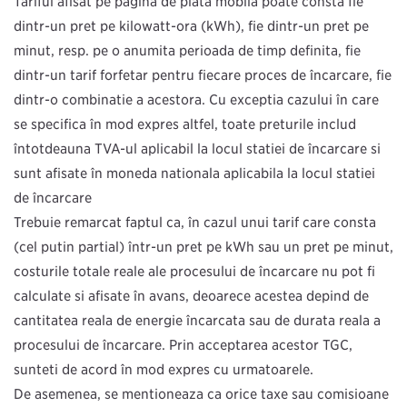
Tariful afișat pe pagina de plată mobilă poate consta fie
dintr-un preț pe kilowatt-oră (kWh), fie dintr-un preț pe
minut, resp. pe o anumită perioadă de timp definită, fie
dintr-un tarif forfetar pentru fiecare proces de încărcare, fie
dintr-o combinație a acestora. Cu excepția cazului în care
se specifică în mod expres altfel, toate prețurile includ
întotdeauna TVA-ul aplicabil la locul stației de încărcare și
sunt afișate în moneda națională aplicabilă la locul stației
de încărcare
Trebuie remarcat faptul că, în cazul unui tarif care constă
(cel puțin parțial) într-un preț pe kWh sau un preț pe minut,
costurile totale reale ale procesului de încărcare nu pot fi
calculate și afișate în avans, deoarece acestea depind de
cantitatea reală de energie încărcată sau de durata reală a
procesului de încărcare. Prin acceptarea acestor TGC,
sunteți de acord în mod expres cu următoarele.
De asemenea, se menționează că orice taxe sau comisioane