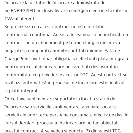
încărcare la o stație de încărcare administrată de
be.ENERGISED, inclusiv livrarea energiei electrice taxate cu
TVA-ul aferent.
Se precizează că acest contract nu este o relație
contractuală continuă. Aceasta înseamnă că nu încheiați un
contract sau un abonament pe termen lung și nici nu vă
angajați să cumpărați anumite cantități minime. Faţă de
ChargePoint aveţi doar obligaţia să efectuaţi plata integrală
pentru procesul de încărcare pe care l-ați desfășurat în
conformitate cu prevederile acestor TGC. Acest contract se
reziliază automat când procesul de încărcare este finalizat
și plătit integral.
Orice taxe suplimentare suportate la locația stației de
încărcare sau serviciile suplimentare, auxiliare sau alte
servicii ale unor terțe persoane consumate efectiv de dvs. în
cursul derulării procesului de încărcare nu fac obiectul
acestui contract. A se vedea și punctul 7) din acești TCG.