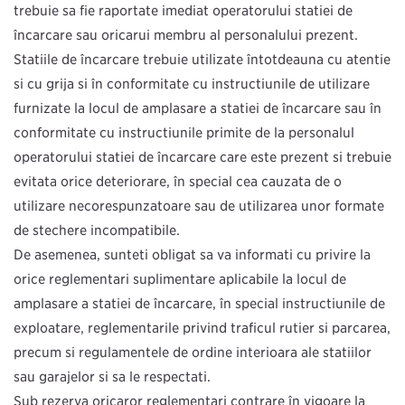
trebuie să fie raportate imediat operatorului stației de
încărcare sau oricărui membru al personalului prezent.
Stațiile de încărcare trebuie utilizate întotdeauna cu atenție
și cu grijă și în conformitate cu instrucțiunile de utilizare
furnizate la locul de amplasare a stației de încărcare sau în
conformitate cu instrucțiunile primite de la personalul
operatorului stației de încărcare care este prezent și trebuie
evitată orice deteriorare, în special cea cauzată de o
utilizare necorespunzătoare sau de utilizarea unor formate
de ștechere incompatibile.
De asemenea, sunteți obligat să vă informați cu privire la
orice reglementări suplimentare aplicabile la locul de
amplasare a stației de încărcare, în special instrucțiunile de
exploatare, reglementările privind traficul rutier și parcarea,
precum și regulamentele de ordine interioară ale stațiilor
sau garajelor și să le respectați.
Sub rezerva oricăror reglementări contrare în vigoare la