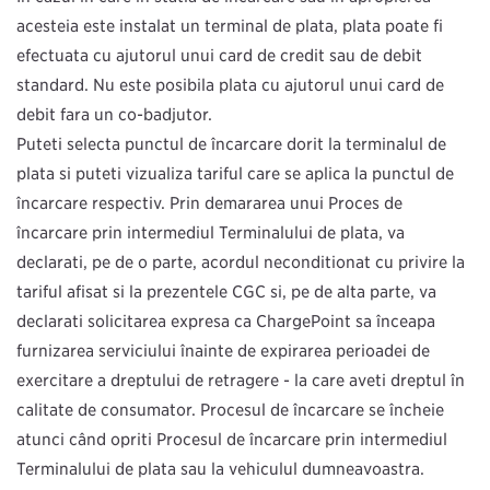
acesteia este instalat un terminal de plată, plata poate fi
efectuată cu ajutorul unui card de credit sau de debit
standard. Nu este posibilă plata cu ajutorul unui card de
debit fără un co-badjutor.
Puteți selecta punctul de încărcare dorit la terminalul de
plată și puteți vizualiza tariful care se aplică la punctul de
încărcare respectiv. Prin demararea unui Proces de
încărcare prin intermediul Terminalului de plată, vă
declarați, pe de o parte, acordul necondiționat cu privire la
tariful afișat și la prezentele CGC și, pe de altă parte, vă
declarați solicitarea expresă ca ChargePoint să înceapă
furnizarea serviciului înainte de expirarea perioadei de
exercitare a dreptului de retragere - la care aveți dreptul în
calitate de consumator. Procesul de încărcare se încheie
atunci când opriți Procesul de încărcare prin intermediul
Terminalului de plată sau la vehiculul dumneavoastră.