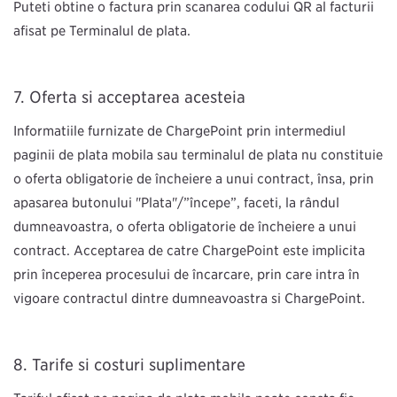
Puteți obține o factură prin scanarea codului QR al facturii
afișat pe Terminalul de plată.
Oferta şi acceptarea acesteia
Informațiile furnizate de ChargePoint prin intermediul
paginii de plată mobilă sau terminalul de plată nu constituie
o ofertă obligatorie de încheiere a unui contract, însă, prin
apăsarea butonului "Plată"/”începe”, faceți, la rândul
dumneavoastră, o ofertă obligatorie de încheiere a unui
contract. Acceptarea de către ChargePoint este implicită
prin începerea procesului de încărcare, prin care intră în
vigoare contractul dintre dumneavoastră și ChargePoint.
Tarife şi costuri suplimentare