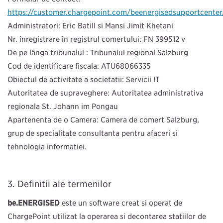
https://customer.chargepoint.com/beenergisedsupportcenter
Administratori: Eric Batill şi Mansi Jimit Khetani
Nr. înregistrare în registrul comerțului: FN 399512 v
De pe lângă tribunalul : Tribunalul regional Salzburg
Cod de identificare fiscală: ATU68066335
Obiectul de activitate a societăţii: Servicii IT
Autoritatea de supraveghere: Autoritatea administrativă
regională St. Johann im Pongau
Apartenența de o Cameră: Camera de comerț Salzburg,
grup de specialitate consultanţă pentru afaceri şi
tehnologia informației.
Definiții ale termenilor
be.ENERGISED
este un software creat şi operat de
ChargePoint utilizat la operarea şi decontarea stațiilor de