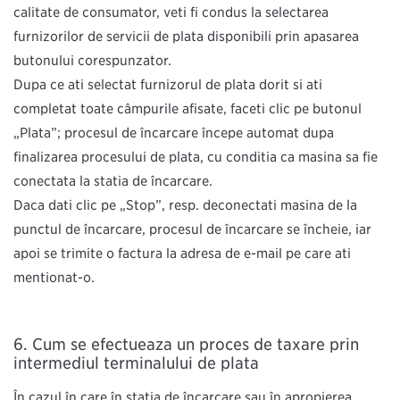
calitate de consumator, veți fi condus la selectarea
furnizorilor de servicii de plată disponibili prin apăsarea
butonului corespunzător.
După ce ați selectat furnizorul de plată dorit și ați
completat toate câmpurile afișate, faceți clic pe butonul
„Plată”; procesul de încărcare începe automat după
finalizarea procesului de plată, cu condiția ca mașina să fie
conectată la stația de încărcare.
Dacă dați clic pe „Stop”, resp. deconectați mașina de la
punctul de încărcare, procesul de încărcare se încheie, iar
apoi se trimite o factură la adresa de e-mail pe care ați
menţionat-o.
Cum se efectuează un proces de taxare prin
intermediul terminalului de plată
În cazul în care în stația de încărcare sau în apropierea