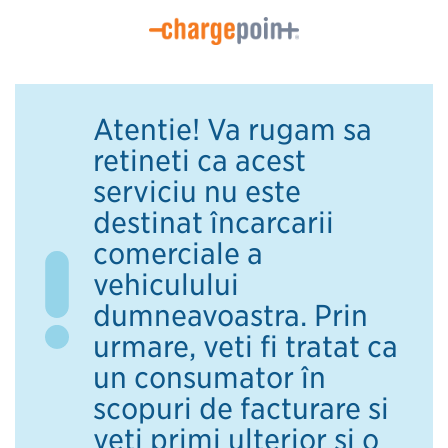
Atenție! Vă rugăm să
rețineți că acest
serviciu nu este
destinat încărcării
comerciale a
vehiculului
dumneavoastră. Prin
urmare, veți fi tratat ca
un consumator în
scopuri de facturare și
veți primi ulterior și o