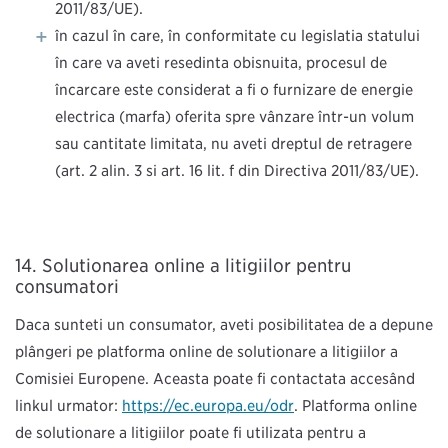
2011/83/UE).
în cazul în care, în conformitate cu legislația statului
în care vă aveți reședința obișnuită, procesul de
încărcare este considerat a fi o furnizare de energie
electrică (marfă) oferită spre vânzare într-un volum
sau cantitate limitată, nu aveți dreptul de retragere
(art. 2 alin. 3 și art. 16 lit. f din Directiva 2011/83/UE).
Soluționarea online a litigiilor pentru
consumatori
Dacă sunteți un consumator, aveți posibilitatea de a depune
plângeri pe platforma online de soluționare a litigiilor a
Comisiei Europene. Aceasta poate fi contactată accesând
linkul următor:
https://ec.europa.eu/odr
. Platforma online
de soluționare a litigiilor poate fi utilizată pentru a