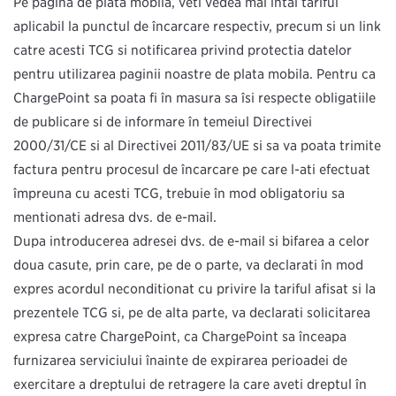
Pe pagina de plată mobilă, veți vedea mai întâi tariful
aplicabil la punctul de încărcare respectiv, precum și un link
către acești TCG și notificarea privind protecția datelor
pentru utilizarea paginii noastre de plată mobilă. Pentru ca
ChargePoint să poată fi în măsură să îşi respecte obligațiile
de publicare și de informare în temeiul Directivei
2000/31/CE și al Directivei 2011/83/UE și să vă poată trimite
factura pentru procesul de încărcare pe care l-ați efectuat
împreună cu acești TCG, trebuie în mod obligatoriu să
menţionaţi adresa dvs. de e-mail.
După introducerea adresei dvs. de e-mail și bifarea a celor
două căsuțe, prin care, pe de o parte, vă declarați în mod
expres acordul necondiționat cu privire la tariful afișat și la
prezentele TCG și, pe de altă parte, vă declarați solicitarea
expresă către ChargePoint, ca ChargePoint să înceapă
furnizarea serviciului înainte de expirarea perioadei de
exercitare a dreptului de retragere la care aveți dreptul în