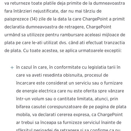
vă returneze toate plățile deja primite de la dumneavoastră
fără întârzieri nejustificate, dar nu mai târziu de
paisprezece (14) zile de la data la care ChargePoint a primit
declarația dumneavoastră de retragere, ChargePoint
urmând să utilizeze pentru rambursare aceleași mijloace de
plată pe care le-ați utilizat dvs. când aţi efectuat tranzacția
de plată. Cu toate acestea, se aplică următoarele excepții:
în cazul în care, în conformitate cu legislația țării în
care vă aveți reședința obișnuită, procesul de
încărcare este considerat un serviciu sau o furnizare
de energie electrică care nu este oferită spre vânzare
într-un volum sau o cantitate limitată, atunci, prin
bifarea căsuței corespunzătoare de pe pagina de plată
mobilă, vă declarați cererea expresă, că ChargePoint
ar trebui să înceapă să furnizeze serviciul înainte de
sfârșitul perioadei de retragere și să confirme că nu