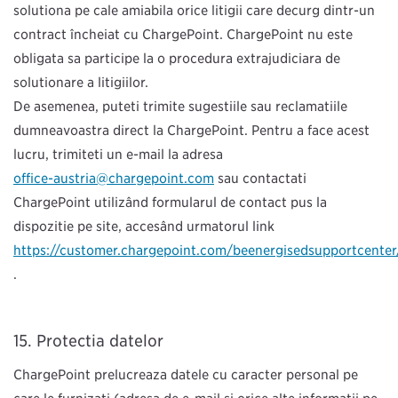
soluționa pe cale amiabilă orice litigii care decurg dintr-un
contract încheiat cu ChargePoint. ChargePoint nu este
obligată să participe la o procedură extrajudiciară de
soluționare a litigiilor.
De asemenea, puteți trimite sugestiile sau reclamațiile
dumneavoastră direct la ChargePoint. Pentru a face acest
lucru, trimiteți un e-mail la adresa
office-austria@chargepoint.com
sau contactaţi
ChargePoint utilizând formularul de contact pus la
dispoziţie pe site, accesând următorul link
https://customer.chargepoint.com/beenergisedsupportcenter
.
Protecţia datelor
ChargePoint prelucrează datele cu caracter personal pe