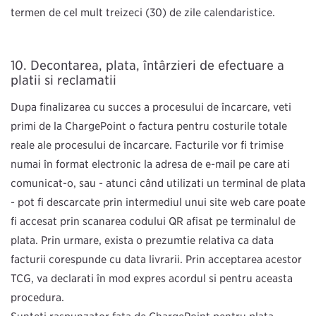
termen de cel mult treizeci (30) de zile calendaristice.
Decontarea, plata, întârzieri de efectuare a
plăţii şi reclamații
După finalizarea cu succes a procesului de încărcare, veți
primi de la ChargePoint o factură pentru costurile totale
reale ale procesului de încărcare. Facturile vor fi trimise
numai în format electronic la adresa de e-mail pe care ați
comunicat-o, sau - atunci când utilizați un terminal de plată
- pot fi descărcate prin intermediul unui site web care poate
fi accesat prin scanarea codului QR afișat pe terminalul de
plată. Prin urmare, există o prezumție relativă că data
facturii corespunde cu data livrării. Prin acceptarea acestor
TCG, vă declaraţi în mod expres acordul şi pentru această
procedură.