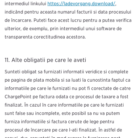
intermediul linkului
https://ladevorgang.download/
,
indicând pentru aceasta numărul facturii și data procesului
de încărcare. Puteţi face acest lucru pentru a putea verifica
ulterior, de exemplu, prin intermediul unui software de
transparență corectitudinea acestora.
Alte obligaţii pe care le aveţi
Sunteţi obligat să furnizați informații veridice și complete
pe pagina de plată mobilă și să luaţi la cunoştinţă faptul că
informațiile pe care le furnizați nu pot fi corectate de către
ChargePoint pe factură odată ce procesul de taxare a fost
finalizat. În cazul în care informațiile pe care le furnizați
sunt false sau incomplete, este posibil să nu vă putem
furniza informațiile și factura cerute de lege pentru
procesul de încărcare pe care l-ați finalizat. În astfel de