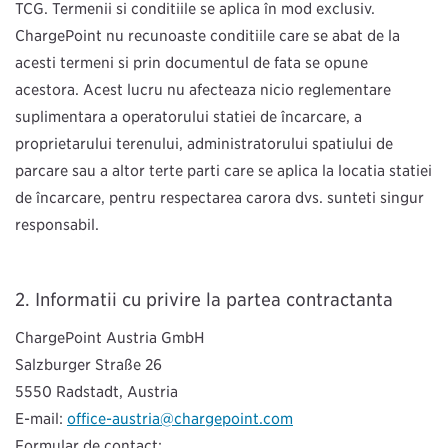
TCG. Termenii și condițiile se aplică în mod exclusiv.
ChargePoint nu recunoaşte condiţiile care se abat de la
acești termeni şi prin documentul de faţă se opune
acestora. Acest lucru nu afectează nicio reglementare
suplimentară a operatorului stației de încărcare, a
proprietarului terenului, administratorului spațiului de
parcare sau a altor terțe părți care se aplică la locația stației
de încărcare, pentru respectarea cărora dvs. sunteți singur
responsabil.
Informaţii cu privire la partea contractantă
ChargePoint Austria GmbH
Salzburger Straße 26
5550 Radstadt, Austria
E-mail:
office-austria@chargepoint.com
Formular de contact: