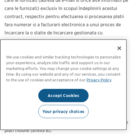
care le furnizați (adresa de e-mail și orice alte informații pe
care le furnizați) exclusiv în scopul îndeplinirii acestui
contract, respectiv pentru efectuarea și procesarea plății
fără numerar și a facturării electronice a unui proces de
încărcare la o stație de încărcare gestionată cu
be.ENERGISED. ChargePoint nu va utiliza datele
dumneavoastră cu caracter personal în alte scopuri decât
cele menționate mai sus.
We use cookies and similar tracking technologies to personalize
your experience, analyze site traffic and support us in our
Prelucrarea datelor cu caracter personal de către
marketing efforts. You may change your cookie settings at any
ChargePoint se realizează pe baza reglementărilor
time. By using our website and any of our services, you consent
to the use of cookies and acceptance of our
Privacy Policy
aplicabile privind protecția datelor, în special în
conformitate cu GDPR
.
Accept Cookies
Informații detaliate privind protecția datelor (aviz de
protecție a datelor) în conformitate cu articolul 13 și
Your privacy choices
următoarele. GDPR poate fi găsit în notificarea privind
protecția datelor referitoare la utilizarea paginii noastre de
plăți mobile (anexa B).