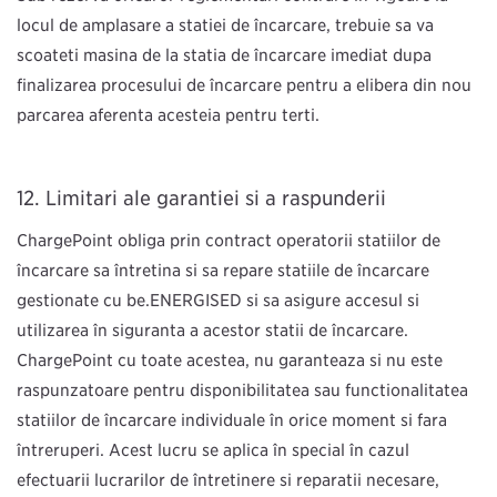
locul de amplasare a stației de încărcare, trebuie să vă
scoateți mașina de la stația de încărcare imediat după
finalizarea procesului de încărcare pentru a elibera din nou
parcarea aferentă acesteia pentru terți.
Limitări ale garanției şi a răspunderii
ChargePoint obligă prin contract operatorii stațiilor de
încărcare să întrețină și să repare stațiile de încărcare
gestionate cu be.ENERGISED și să asigure accesul și
utilizarea în siguranță a acestor stații de încărcare.
ChargePoint cu toate acestea, nu garantează și nu este
răspunzătoare pentru disponibilitatea sau funcționalitatea
stațiilor de încărcare individuale în orice moment și fără
întreruperi. Acest lucru se aplică în special în cazul
efectuării lucrărilor de întreținere și reparații necesare,