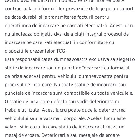
cazuri, dvs. renunțați în mod expres la furnizarea post-
contractuală a informațiilor prevăzute de lege pe un suport
de date durabil și la transmiterea facturii pentru
operațiunea de încărcare pe care ați efectuat-o. Acest lucru
nu afectează obligația dvs. de a plăti integral procesul de
încărcare pe care l-ați efectuat, în conformitate cu
dispozițiile prezentelor TCG.
Este responsabilitatea dumneavoastră exclusivă să alegeți o
stație de încărcare sau un punct de încărcare cu formatul
de priză adecvat pentru vehiculul dumneavoastră pentru
procesul de încărcare. Nu toate stațiile de încărcare sau
punctele de încărcare sunt compatibile cu toate vehiculele.
O stație de încărcare defectă sau vădit deteriorată nu
trebuie utilizată. Acest lucru poate duce la deteriorarea
vehiculului sau la vătămări corporale. Același lucru este
valabil și în cazul în care stația de încărcare afișează un
mesaj de eroare. Deteriorările sau mesajele de eroare