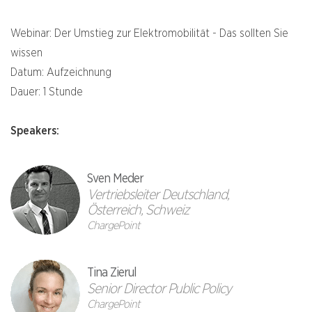
Webinar: Der Umstieg zur Elektromobilität - Das sollten Sie
wissen
Datum: Aufzeichnung
Dauer: 1 Stunde
Speakers:
Sven Meder
Vertriebsleiter Deutschland,
Österreich, Schweiz
ChargePoint
Tina Zierul
Senior Director Public Policy
ChargePoint