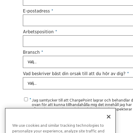
E-postadress
*
Arbetsposition
*
Bransch
*
Vad beskriver bäst din orsak till att du hör av dig?
*
Jag samtycker till att ChargePoint lagrar och behandlar
ovan för att kunna tillhandahålla mig det innehåll jag ha
våra sekretessrutiner och hur vi skyddar och respekterar d
sekretesspolicy
.
We use cookies and similar tracking technologies to
personalize your experience, analyze site traffic and