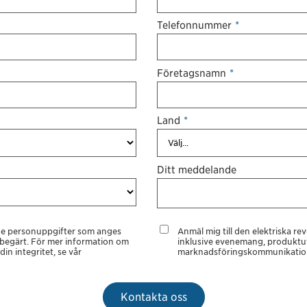
Telefonnummer
*
Företagsnamn
*
Land
*
Ditt meddelande
 de personuppgifter som anges
Anmäl mig till den elektriska re
r begärt. För mer information om
inklusive evenemang, produktu
in integritet, se vår
marknadsföringskommunikatio
Kontakta oss