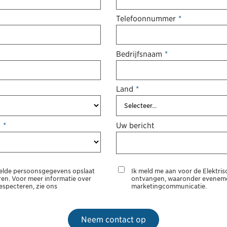
Telefoonnummer
*
Bedrijfsnaam
*
Land
*
?
*
Uw bericht
melde persoonsgegevens opslaat
Ik meld me aan voor de Elektris
ren. Voor meer informatie over
ontvangen, waaronder evenemen
especteren, zie ons
marketingcommunicatie.
Neem contact op