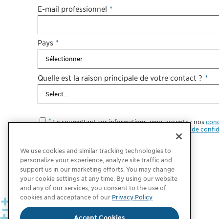
E-mail professionnel
*
Pays
*
Quelle est la raison principale de votre contact ?
*
En soumettant vos informations, vous acceptez nos
cond
seront traitées conformément à notre
politique de confid
We use cookies and similar tracking technologies to
personalize your experience, analyze site traffic and
support us in our marketing efforts. You may change
your cookie settings at any time. By using our website
and any of our services, you consent to the use of
cookies and acceptance of our
Privacy Policy
Accept Cookies