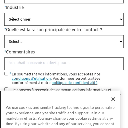
*
Industrie
*
Quelle est la raison principale de votre contact ?
*
Commentaires
En soumettant vos informations, vous acceptez nos
conditions d’utilisation
. Vos données seront traitées
conformément à notre
politique de confidentialité
.
Je consens à recevoir des communications informatives et
marketing futures de la part de ChargePoint. Je comprends que
je peux me désinscrire à tout moment.
We use cookies and similar tracking technologies to personalize
Envoyer
your experience, analyze site traffic and support us in our
marketing efforts. You may change your cookie settings at any
time. By using our website and any of our services, you consent