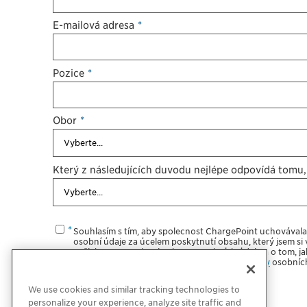
E-mailová adresa
*
Pozice
*
Obor
*
Který z následujících důvodů nejlépe odpovídá tomu,
Souhlasím s tím, aby společnost ChargePoint uchovával
osobní údaje za účelem poskytnutí obsahu, který jsem si 
našich postupech při ochraně osobních údajů a o tom, j
soukromí, naleznete v našich
Zásadách ochrany
osobních
We use cookies and similar tracking technologies to
personalize your experience, analyze site traffic and