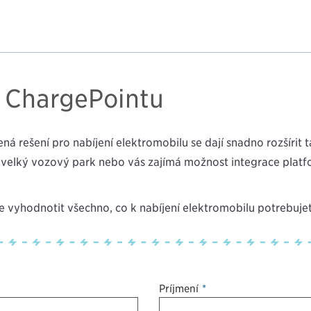
z ChargePointu
ená řešení pro nabíjení elektromobilů se dají snadno rozšířit
ro velký vozový park nebo vás zajímá možnost integrace platf
vyhodnotit všechno, co k nabíjení elektromobilů potřebujete
Příjmení
*