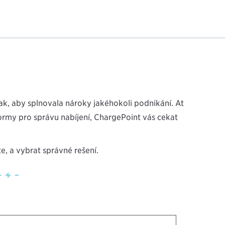
 tak, aby splňovala nároky jakéhokoli podnikání. Ať
ormy pro správu nabíjení, ChargePoint vás čekat
, a vybrat správné řešení.