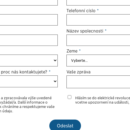
Telefonní číslo
*
Název společnosti
*
Země
*
 proč nás kontaktujete?
*
Vaše zpráva
a a zpracovávala výše uvedené
Hlásím se do elektrické revoluc
vyžádal/a. Další informace o
včetně upozornění na události,
ak chráníme a respektujeme vaše
 údajů.
Odeslat