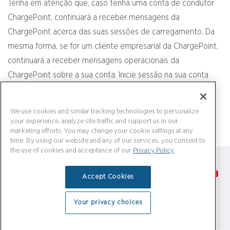
Tenha em atenção que, caso tenha uma conta de condutor
ChargePoint, continuará a receber mensagens da
ChargePoint acerca das suas sessões de carregamento. Da
mesma forma, se for um cliente empresarial da ChargePoint,
continuará a receber mensagens operacionais da
ChargePoint sobre a sua conta. Inicie sessão na sua conta
ChargePoint para alterar as preferências de notificação da
sua conta.
We use cookies and similar tracking technologies to personalize
your experience, analyze site traffic and support us in our
marketing efforts. You may change your cookie settings at any
time. By using our website and any of our services, you consent to
the use of cookies and acceptance of our
Privacy Policy
Accept Cookies
Legal
|
Privacy Policy
Your privacy choices
©2026 ChargePoint, Inc. All rights reserved.