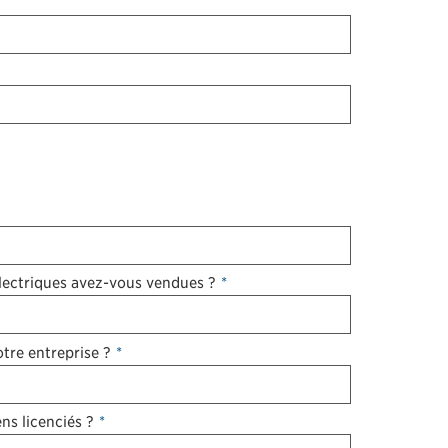
lectriques avez-vous vendues ?
*
re entreprise ?
*
ns licenciés ?
*