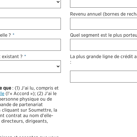
Revenu annuel (bornes de rech
elle ?
*
Quel segment est le plus porte
 existant ?
*
La plus grande ligne de crédit 
:
te que
: (1) J'ai lu, compris et
le
(l'« Accord »); (2) J'ai le
 personne physique ou de
mande de partenariat
n cliquant sur Soumettre, la
ent contrat au nom d'elle-
 directeurs, dirigeants,