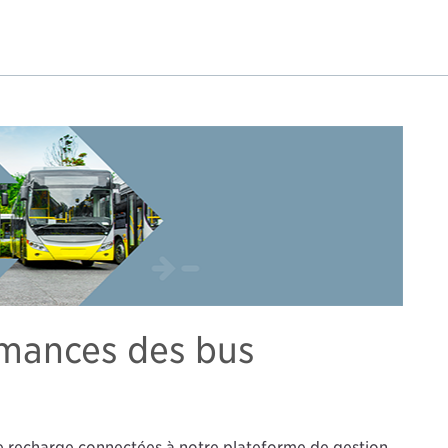
rmances des bus
de recharge connectées à notre plateforme de gestion