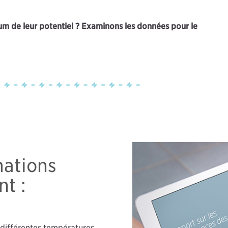
mum de leur potentiel ? Examinons les données pour le
mations
t :
s différentes températures