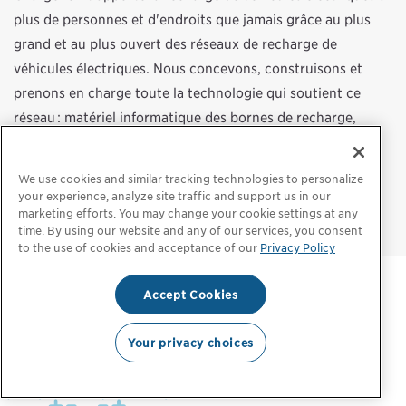
plus de personnes et d'endroits que jamais grâce au plus
grand et au plus ouvert des réseaux de recharge de
véhicules électriques. Nous concevons, construisons et
prenons en charge toute la technologie qui soutient ce
réseau : matériel informatique des bornes de recharge,
logiciel de gestion de l'énergie et application mobile. Nous
contribuons ainsi à la transformation des modes de
We use cookies and similar tracking technologies to personalize
transport et de l'utilisation de l'énergie en permettant à
your experience, analyze site traffic and support us in our
marketing efforts. You may change your cookie settings at any
plus de monde de conduire un véhicule électrique.
time. By using our website and any of our services, you consent
to the use of cookies and acceptance of our
Privacy Policy
Accept Cookies
Politique de confidentialité‌
|
Paramètres de confidentialité
|
Informations légales
Your privacy choices
© 2026 ChargePoint, Inc. Tous droits réservés.